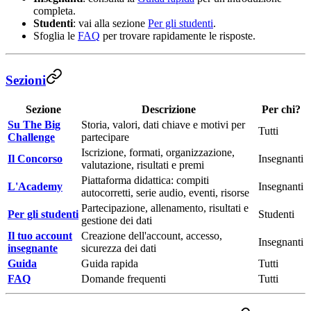
completa.
Studenti
: vai alla sezione
Per gli studenti
.
Sfoglia le
FAQ
per trovare rapidamente le risposte.
Sezioni
Sezione
Descrizione
Per chi?
Su The Big
Storia, valori, dati chiave e motivi per
Tutti
Challenge
partecipare
Iscrizione, formati, organizzazione,
Il Concorso
Insegnanti
valutazione, risultati e premi
Piattaforma didattica: compiti
L'Academy
Insegnanti
autocorretti, serie audio, eventi, risorse
Partecipazione, allenamento, risultati e
Per gli studenti
Studenti
gestione dei dati
Il tuo account
Creazione dell'account, accesso,
Insegnanti
insegnante
sicurezza dei dati
Guida
Guida rapida
Tutti
FAQ
Domande frequenti
Tutti