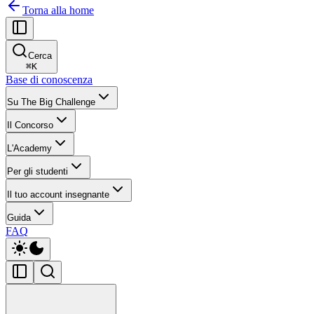
Torna alla home
Cerca
⌘
K
Base di conoscenza
Su The Big Challenge
Il Concorso
L'Academy
Per gli studenti
Il tuo account insegnante
Guida
FAQ